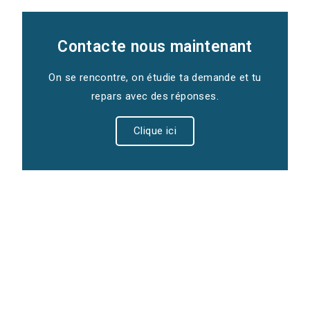
Contacte nous maintenant
On se rencontre, on étudie ta demande et tu
repars avec des réponses.
Clique ici
Nos sites internet vitrines sont proposés
au sein d’un pack comprenant
l’inscription sur notre Annuaire Zouille :
la visibilité locale est la clé du succès.