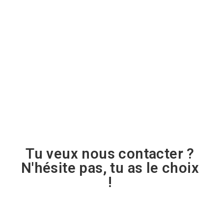
renforcer votre présence locale. Notre expertise en
référencement local, notre engagement envers la
crédibilité de votre entreprise et notre approche
globale vous assurent une visibilité maximale,
renforçant ainsi vos connexions avec la clientèle
locale et augmentant vos chances de conversion.
Faites le choix d’Athiscom pour propulser votre
entreprise vers le succès local.
Tu veux nous contacter ?
N'hésite pas, tu as le choix
!