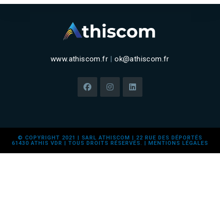
www.athiscom.fr
|
ok@athiscom.fr
© COPYRIGHT 2021 | SARL ATHISCOM | 22 RUE DES DÉPORTÉS
61430 ATHIS VDR | TOUS DROITS RÉSERVÉS. |
MENTIONS LÉGALES